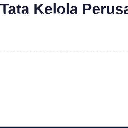
Tata Kelola Perus
mi
Syariah
Beli Online
MyAstraLife
BSG