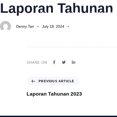
Laporan Tahunan 
Author
Published
Published
on:
in:
Produk
Layanan
Tentang Ka
Denny Tan
July 18, 2024
SHARE ON
PREVIOUS ARTICLE
Laporan Tahunan 2023