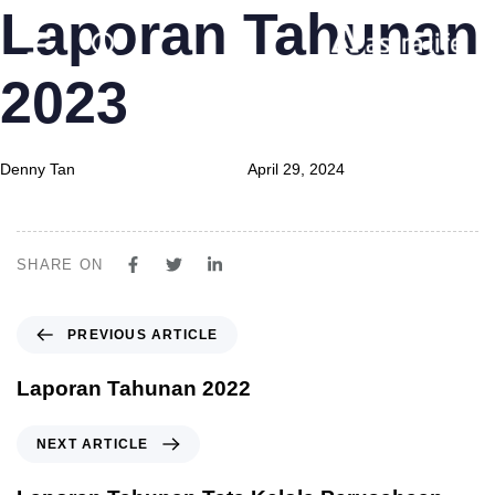
Laporan Tahunan
Author
Published
Published
on:
in:
2023
Produk
Denny Tan
April 29, 2024
Layanan
Tentang Kami
SHARE ON
Syariah
PREVIOUS ARTICLE
Beli Online
Laporan Tahunan 2022
MyAstraLife
NEXT ARTICLE
BSG