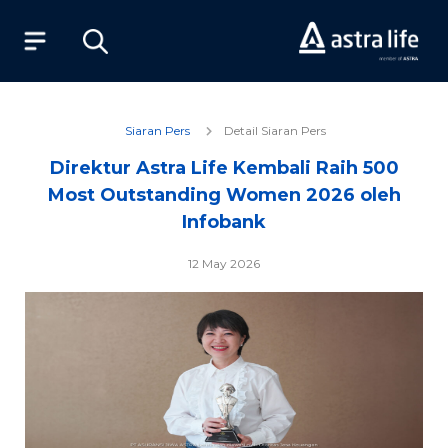
Produk
Siaran Pers
Detail Siaran Pers
Direktur Astra Life Kembali Raih 500
Layanan
Most Outstanding Women 2026 oleh
Infobank
Tentang Kami
12 May 2026
Syariah
Beli Online
MyAstraLife
BSG