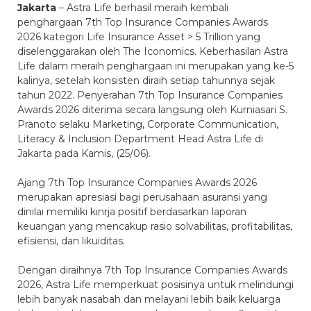
Jakarta
–
Astra Life
berhasil meraih kembali
penghargaan
7
th
Top Insurance Companies Awards
2026
kategori
Life Insurance Asset > 5 Trillion
yang
diselenggarakan oleh
The Iconomics
. Keberhasilan Astra
Life dalam meraih penghargaan ini merupakan yang ke-5
kalinya, setelah konsisten diraih setiap tahunnya sejak
tahun 2022. Penyerahan
7
th
Top Insurance Companies
Awards 2026
diterima secara langsung oleh
Kurniasari S.
Pranoto selaku Marketing, Corporate Communication,
Literacy & Inclusion Department Head Astra Life
di
Jakarta pada Kamis, (25/06).
Ajang
7
th
Top Insurance Companies Awards 2026
merupakan apresiasi bagi perusahaan asuransi yang
dinilai memiliki kinrja positif berdasarkan laporan
keuangan yang mencakup rasio solvabilitas, profitabilitas,
efisiensi, dan likuiditas.
Dengan diraihnya
7
th
Top Insurance Companies Awards
2026
, Astra Life memperkuat posisinya untuk melindungi
lebih banyak nasabah dan melayani lebih baik keluarga