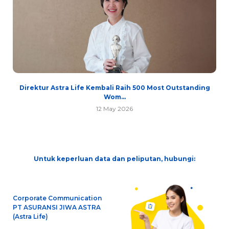
Direktur Astra Life Kembali Raih 500 Most Outstanding
Wom...
12 May 2026
Untuk keperluan data dan peliputan, hubungi:
Corporate Communication
PT ASURANSI JIWA ASTRA
(Astra Life)