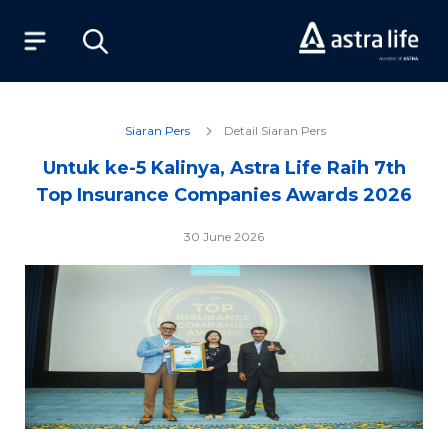
Produk
Siaran Pers
Detail Siaran Pers
Untuk ke-5 Kalinya, Astra Life Raih 7th
Layanan
Top Insurance Companies Awards 2026
Tentang Kami
30 June 2026
Syariah
Beli Online
MyAstraLife
BSG