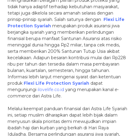
menghadirkan beragam pilihan produk proteksi yang
tidak hanya adaptif terhadap kebutuhan masyarakat,
tetapi juga dikelola secara amanah selaras dengan
prinsip-prinsip syariah. Salah satunya dengan
Flexi Life
Protection Syariah
merupakan produk asuransi jiwa
berjangka syariah yang memberikan perlindungan
finansial berupa manfaat Santunan Asuransi atas risiko
meninggal dunia hingga Rp2 miliar, tanpa cek medis,
serta memberikan 200% Santunan Tutup Usia akibat
kecelakaan. Adapun besaran kontribusi mulai dari Rp228
ribu per tahun dan tersedia dalam masa pembayaran
bulanan, kuartalan, semesteran, hingga tahunan.
Informasi lebih lanjut mengenai syarat dan ketentuan
produk
Flexi Life Protection Syariah
dapat
mengunjungi
ilovelife.co.id
yang merupakan kanal
e-
commerce
dari Astra Life.
Melalui keempat panduan finansial dari Astra Life Syariah
ini, setiap muslim diharapkan dapat lebih bijak dalam
menyusun skala prioritas demi mewujudkan impian
ibadah haji dan kurban yang berkah di Hari Raya
Iduladha. Bersama perlindungan asuransi jiwa syariah,