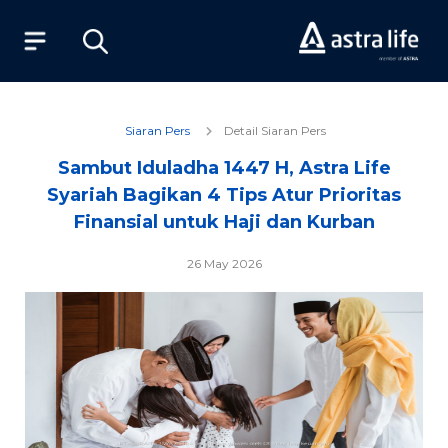
Produk
Siaran Pers
Detail Siaran Pers
Sambut Iduladha 1447 H, Astra Life
Layanan
Syariah Bagikan 4 Tips Atur Prioritas
Finansial untuk Haji dan Kurban
Tentang Kami
26 May 2026
Syariah
Beli Online
MyAstraLife
BSG