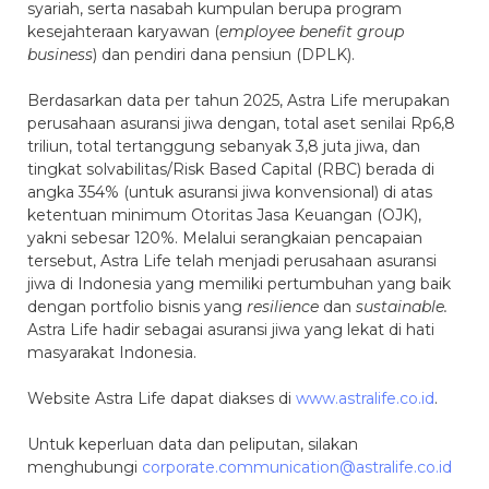
syariah, serta nasabah kumpulan berupa program
kesejahteraan karyawan (
employee benefit group
business
) dan pendiri dana pensiun (DPLK).
Berdasarkan data per tahun 2025, Astra Life merupakan
perusahaan asuransi jiwa dengan, total aset senilai Rp6,8
triliun, total tertanggung sebanyak 3,8 juta jiwa, dan
tingkat solvabilitas/Risk Based Capital (RBC) berada di
angka 354% (untuk asuransi jiwa konvensional) di atas
ketentuan minimum Otoritas Jasa Keuangan (OJK),
yakni sebesar 120%. Melalui serangkaian pencapaian
tersebut, Astra Life telah menjadi perusahaan asuransi
jiwa di Indonesia yang memiliki pertumbuhan yang baik
dengan portfolio bisnis yang
resilience
dan
sustainable.
Astra Life hadir sebagai asuransi jiwa yang lekat di hati
masyarakat Indonesia.
Website Astra Life dapat diakses di
www.astralife.co.id
.
Untuk keperluan data dan peliputan, silakan
menghubungi
corporate.communication@astralife.co.id