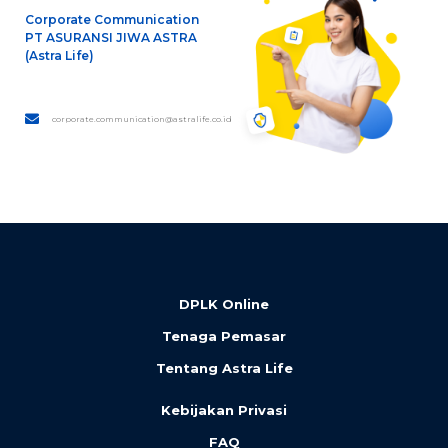
Corporate Communication
PT ASURANSI JIWA ASTRA
(Astra Life)
corporate.communication@astralife.co.id
DPLK Online
Tenaga Pemasar
Tentang Astra Life
Kebijakan Privasi
FAQ