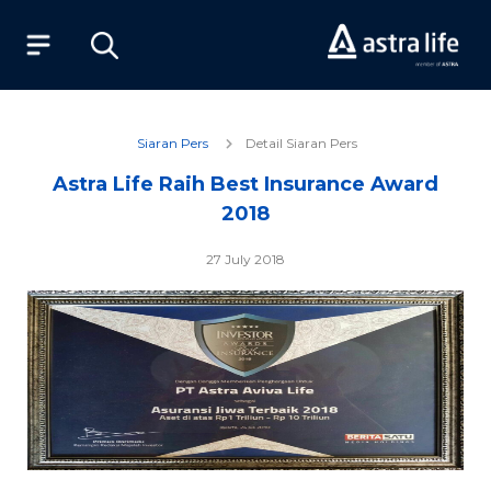
Produk
Siaran Pers
Detail Siaran Pers
Astra Life Raih Best Insurance Award
Layanan
2018
Tentang Kami
27 July 2018
Syariah
Beli Online
MyAstraLife
BSG