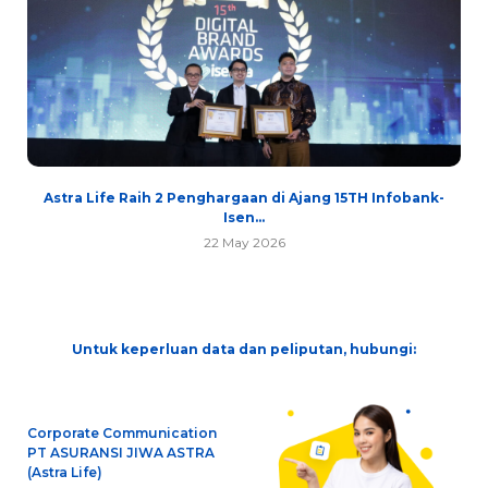
Astra Life Raih 2 Penghargaan di Ajang 15TH Infobank-
Isen...
22 May 2026
Untuk keperluan data dan peliputan, hubungi:
Corporate Communication
PT ASURANSI JIWA ASTRA
(Astra Life)