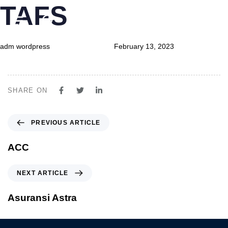
TAFS
Author
Published
Published
on:
in:
adm wordpress
February 13, 2023
Produk
Layanan
SHARE ON
Tentang Kami
PREVIOUS ARTICLE
Syariah
ACC
Beli Online
NEXT ARTICLE
MyAstraLife
Asuransi Astra
BSG