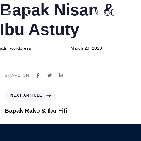
Bapak Nisan &
Author
Published
Published
on:
in:
Ibu Astuty
Produk
adm wordpress
March 29, 2023
Layanan
Tentang Kami
SHARE ON
Syariah
NEXT ARTICLE
Beli Online
Bapak Rako & Ibu Fifi
MyAstraLife
BSG