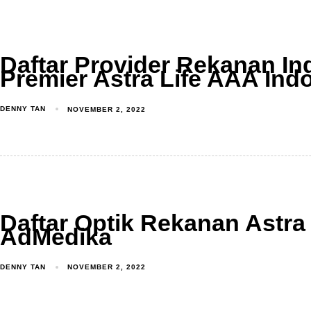
Produk
Layanan
Tentang Ka
Daftar Provider Rekanan In
Premier Astra Life AAA Ind
DENNY TAN
NOVEMBER 2, 2022
Daftar Optik Rekanan Astra 
AdMedika
DENNY TAN
NOVEMBER 2, 2022