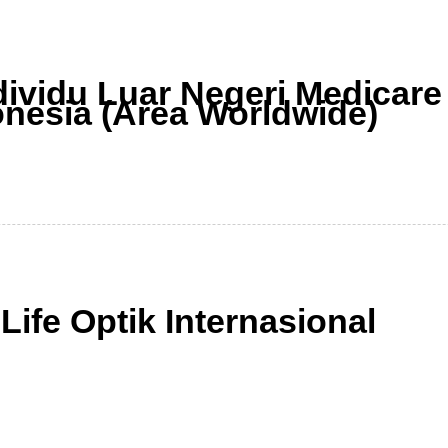
mi
Syariah
Beli Online
MyAstraLife
BSG
dividu Luar Negeri Medicare
onesia (Area Worldwide)
Life Optik Internasional