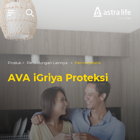
Produk
Layanan
Produk >
Perlindungan Lainnya >
PermataBank
Tentang Kami
AVA iGriya Proteksi
Syariah
Beli Online
MyAstraLife
BSG