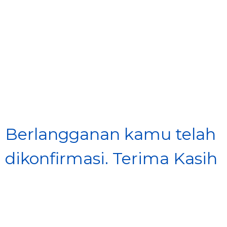
Produk
Layanan
Tentang Kami
Berlangganan kamu telah
Syariah
dikonfirmasi. Terima Kasih
Beli Online
MyAstraLife
BSG