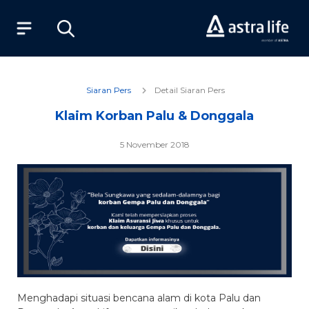
Produk
Siaran Pers
Detail Siaran Pers
Klaim Korban Palu & Donggala
Layanan
5 November 2018
Tentang Kami
Syariah
Beli Online
MyAstraLife
Menghadapi situasi bencana alam di kota Palu dan
BSG