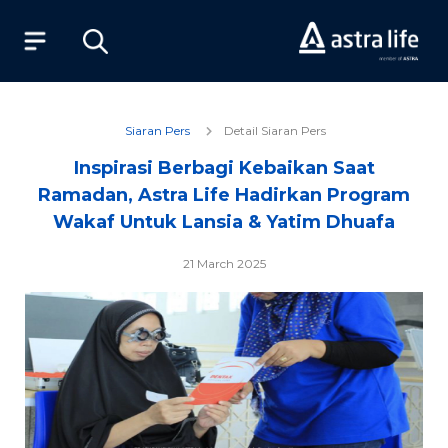
Produk
Siaran Pers
Detail Siaran Pers
Inspirasi Berbagi Kebaikan Saat
Layanan
Ramadan, Astra Life Hadirkan Program
Wakaf Untuk Lansia & Yatim Dhuafa
Tentang Kami
21 March 2025
Syariah
Beli Online
MyAstraLife
BSG