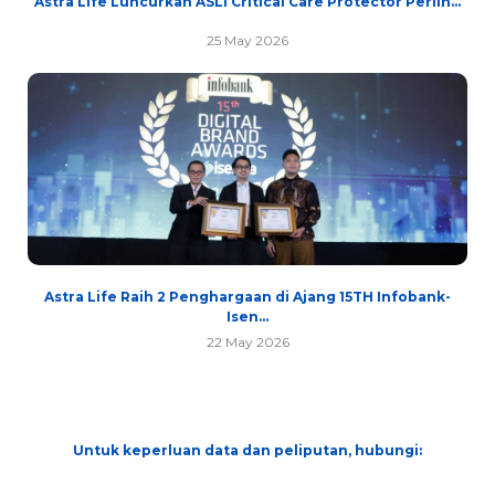
Astra Life Luncurkan ASLI Critical Care Protector Perlin...
25 May 2026
Astra Life Raih 2 Penghargaan di Ajang 15TH Infobank-
Isen...
22 May 2026
Untuk keperluan data dan peliputan, hubungi: