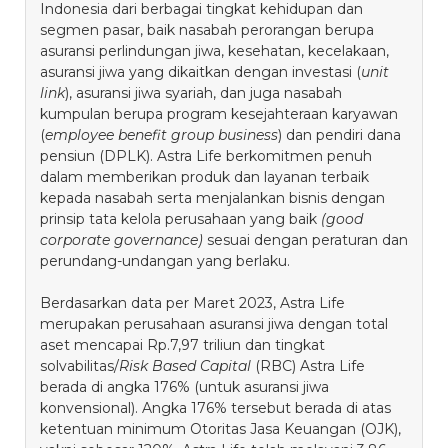
Indonesia dari berbagai tingkat kehidupan dan
segmen pasar, baik nasabah perorangan berupa
asuransi perlindungan jiwa, kesehatan, kecelakaan,
asuransi jiwa yang dikaitkan dengan investasi (
unit
link
), asuransi jiwa syariah, dan juga nasabah
kumpulan berupa program kesejahteraan karyawan
(
employee benefit group business
) dan pendiri dana
pensiun (DPLK). Astra Life berkomitmen penuh
dalam memberikan produk dan layanan terbaik
kepada nasabah serta menjalankan bisnis dengan
prinsip tata kelola perusahaan yang baik
(good
corporate governance)
sesuai dengan peraturan dan
perundang-undangan yang berlaku.
Berdasarkan data per Maret 2023, Astra Life
merupakan perusahaan asuransi jiwa dengan total
aset mencapai Rp.7,97 triliun dan tingkat
solvabilitas/
Risk Based Capital
(RBC) Astra Life
berada di angka 176% (untuk asuransi jiwa
konvensional). Angka 176% tersebut berada di atas
ketentuan minimum Otoritas Jasa Keuangan (OJK),