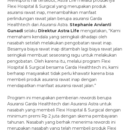
Merespons hal tersebut, Astra Life melalui produknya
Flexi Hospital & Surgical yang merupakan produk
asuransi rawat inap, menambahkan manfaat
perlindungan rawat jalan berupa asuransi Garda
Healthtech dari Asuransi Astra.
Stephanie Arvianti
Gunadi
selaku
Direktur Astra Life
mengatakan, “Kami
memahami kendala yang seringkali dihadapi oleh
nasabah setelah melakukan pengobatan rawat inap.
Besarnya biaya rawat inap ditambah lagi biaya rawat jalan
seringkali membuat seseorang ragu untuk melakukan
pengobatan. Oleh karena itu, melalui program Flexi
Hospital & Surgical bersama Garda Healthtech ini, kami
berharap masyarakat tidak perlu khawatir karena bisa
membeli produk asuransi rawat inap dengan
mendapatkan manfaat asuransi rawat jalan.”
Program ini merupakan pemberian
rewards
berupa
Asuransi Garda Healthtech dari Asuransi Astra untuk
nasabah yang membeli Flexi Hospital & Surgical dengan
minimum premi Rp 2 juta dengan skema pembayaran
tahunan. Nasabah yang berhak menerima r
ewards
ini
merupakan nasabah yang telah membeli produk Flexi