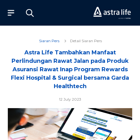
Produk
Siaran Pers
Detail Siaran Pers
Astra Life Tambahkan Manfaat
Layanan
Perlindungan Rawat Jalan pada Produk
Asuransi Rawat Inap Program Rewards
Tentang Kami
Flexi Hospital & Surgical bersama Garda
Healthtech
Syariah
12 July 2023
Beli Online
MyAstraLife
BSG