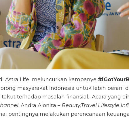
i di Astra Life meluncurkan kampanye
#iGotYour
rong masyarakat Indonesia untuk lebih berani d
akut terhadap masalah finansial. Acara yang di
Channel
; Andra Alonita –
Beauty,Travel,Lifestyle In
i pentingnya melakukan perencanaan keuangan