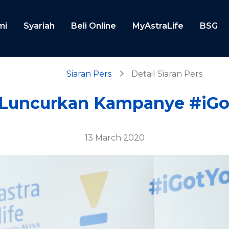
mi
Syariah
Beli Online
MyAstraLife
BSG
Siaran Pers
Detail Siaran Pers
e Luncurkan Kampanye #iG
13 March 2020