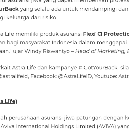
ui asuransi jiwa yang dapat memberikan protek
urBack
yang selalu ada untuk mendampingi dan 
i keluarga dari risiko.
a Life memiliki produk asuransi
Flexi CI Protecti
n bagi masyarakat Indonesia dalam menggapai 
n.“ ujar Windy Riswantyo –
Head of Marketing, 
erkait Astra Life dan kampanye #iGotYourBack si
@astralifeid, Facebook: @AstraLifeID, Youtube: Astra
a Life)
alah perusahaan asuransi jiwa patungan dengan 
 Aviva International Holdings Limited (AVIVA) yang