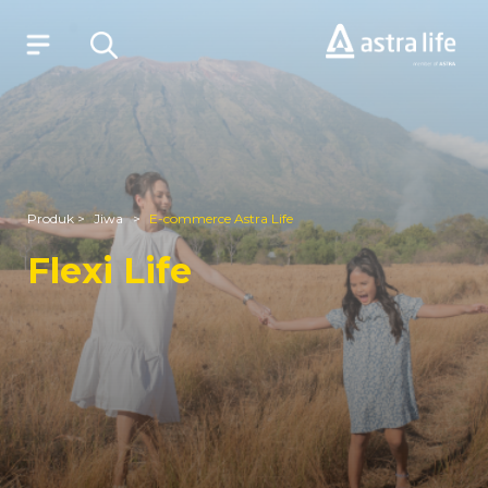
Produk
Layanan
Produk >
Jiwa >
E-commerce Astra Life
Tentang Kami
Flexi Life
Syariah
Beli Online
MyAstraLife
BSG