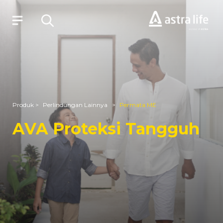
Produk
Layanan
Produk >
Perlindungan Lainnya >
Permata ME
Tentang Kami
AVA Proteksi Tangguh
Syariah
Beli Online
MyAstraLife
BSG