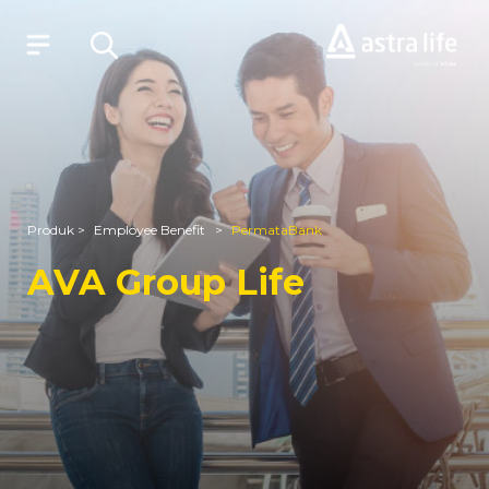
Produk
Layanan
Produk >
Employee Benefit >
PermataBank
Tentang Kami
AVA Group Life
Syariah
Beli Online
MyAstraLife
BSG